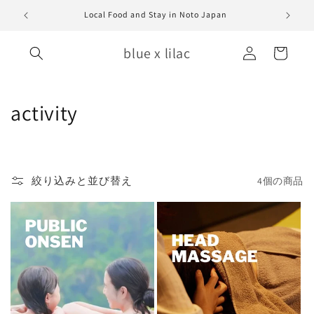
コンテ
ンツに
Local Food and Stay in Noto Japan
ロ
進む
カ
グ
blue x lilac
ー
イ
ト
ン
コ
activity
レ
ク
絞り込みと並び替え
4個の商品
シ
ョ
ン
: