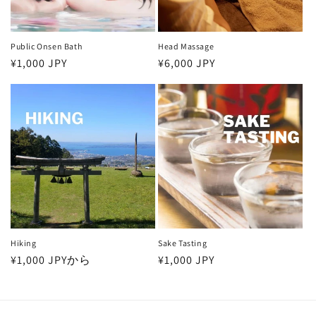
Public Onsen Bath
Head Massage
通
¥1,000 JPY
通
¥6,000 JPY
常
常
価
価
格
格
Hiking
Sake Tasting
通
¥1,000 JPY
から
通
¥1,000 JPY
常
常
価
価
格
格